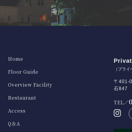
Home
Privat
（プライ
Floor Guide
〒401
Overview Facility
石847
Restaurant
TEL／
Access
Q＆A